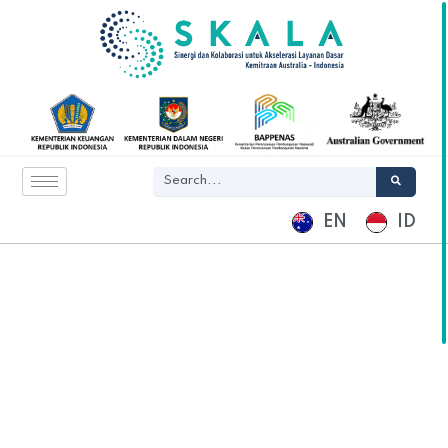
EN
ID