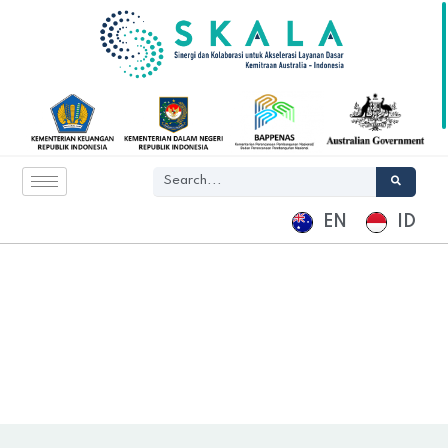
EN
ID