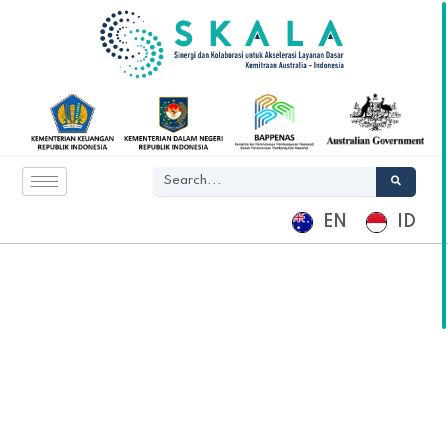
EN
ID