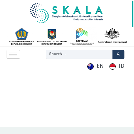
EN
ID