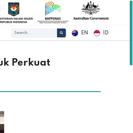
EN
ID
uk Perkuat