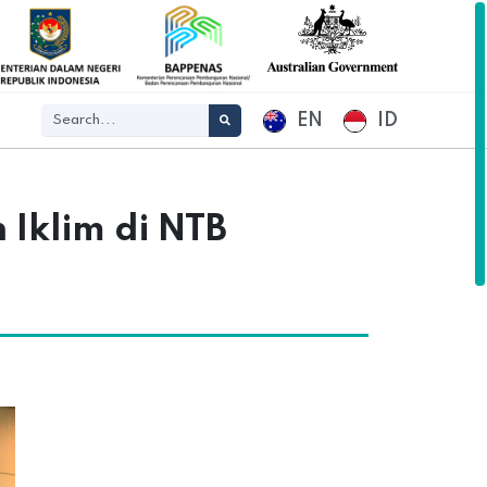
EN
ID
Iklim di NTB