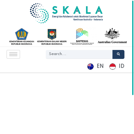
EN
ID