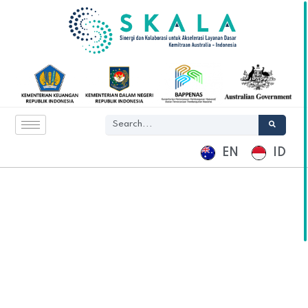
EN
ID