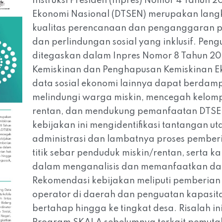
Instruksi Presiden (Inpres) Nomor 4 Tahun 
Ekonomi Nasional (DTSEN) merupakan langk
kualitas perencanaan dan penganggaran 
dan perlindungan sosial yang inklusif. Pe
ditegaskan dalam Inpres Nomor 8 Tahun 20
Kemiskinan dan Penghapusan Kemiskinan Ek
data sosial ekonomi lainnya dapat berdampa
melindungi warga miskin, mencegah kelomp
rentan, dan mendukung pemanfaatan DTSEN 
kebijakan ini mengidentifikasi tantangan 
administrasi dan lambatnya proses pember
titik sebar penduduk miskin/rentan, serta 
dalam menganalisis dan memanfaatkan da
Rekomendasi kebijakan meliputi pemberian
operator di daerah dan penguatan kapasit
bertahap hingga ke tingkat desa. Risalah in