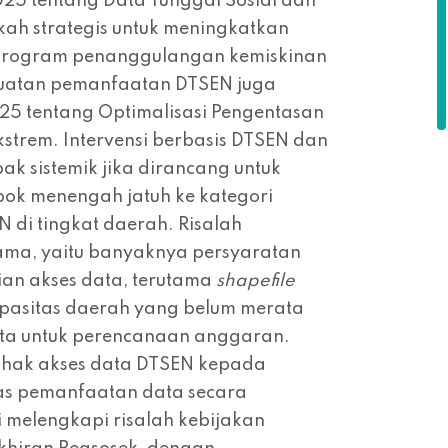
2025 tentang Data Tunggal Sosial dan
ah strategis untuk meningkatkan
program penanggulangan kemiskinan
nguatan pemanfaatan DTSEN juga
25 tentang Optimalisasi Pengentasan
strem. Intervensi berbasis DTSEN dan
k sistemik jika dirancang untuk
ok menengah jatuh ke kategori
di tingkat daerah. Risalah
utama, yaitu banyaknya persyaratan
ian akses data, terutama
shapefile
kapasitas daerah yang belum merata
ta untuk perencanaan anggaran.
 hak akses data DTSEN kepada
as pemanfaatan data secara
i melengkapi risalah kebijakan