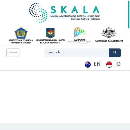
EN
ID