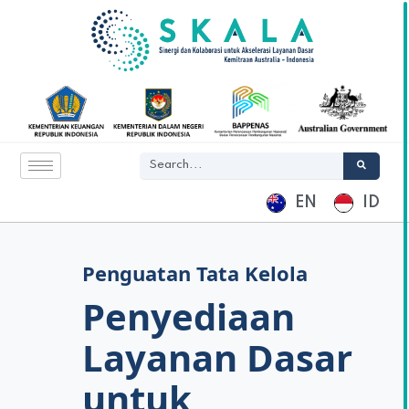
EN
ID