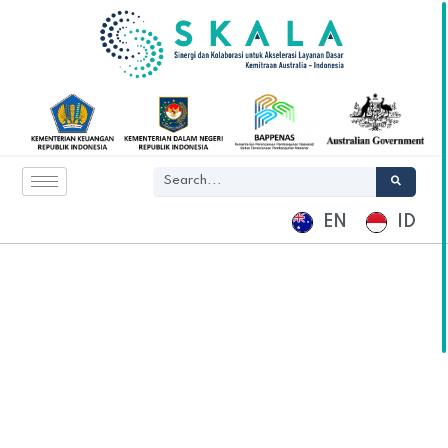
EN
ID