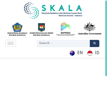
EN
ID