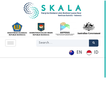
EN
ID