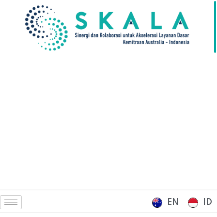
EN
ID