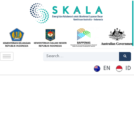
EN
ID