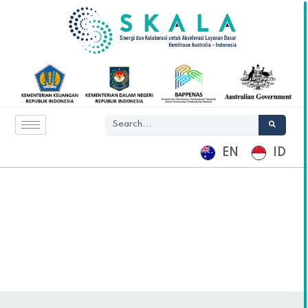
EN
ID