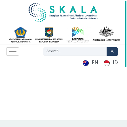
EN
ID